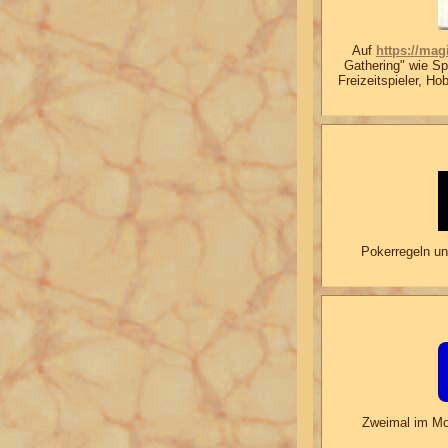
Auf
https://magi
Gathering" wie Spi
Freizeitspieler, Ho
Pokerregeln und
Zweimal im Mon