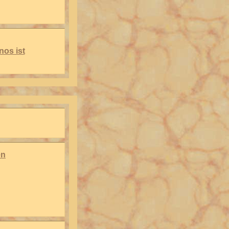
os ist
en